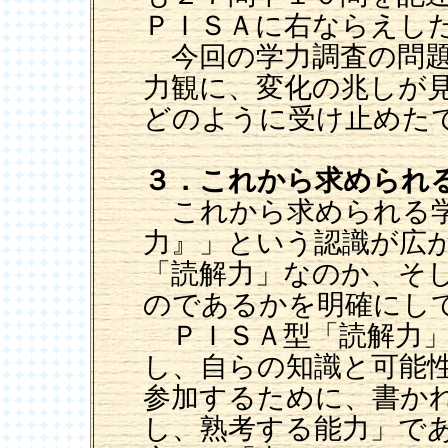
ＰＩＳＡに右ならえし
今回の学力調査の問題
力観に、変化の兆しが
どのように受け止めた
３．これから求められ
これから求められる学
力』」という認識が広
「読解力」なのか、そ
のであるかを明確にし
ＰＩＳＡ型「読解力」
し、自らの知識と可能
参加するために、書か
し、熟考する能力」で