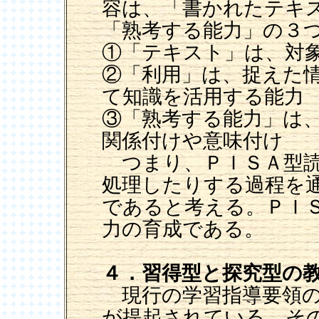
容は、「書かれたテキ
「熟考する能力」の３
①「テキスト」は、対
②「利用」は、捉えた
て知識を活用する能力
③「熟考する能力」は
関係付けや意味付け
つまり、ＰＩＳＡ型読
処理したりする過程を
であると考える。ＰＩ
力の育成である。
４．習得型と探究型の
現行の学習指導要領の
が提起されている。そ