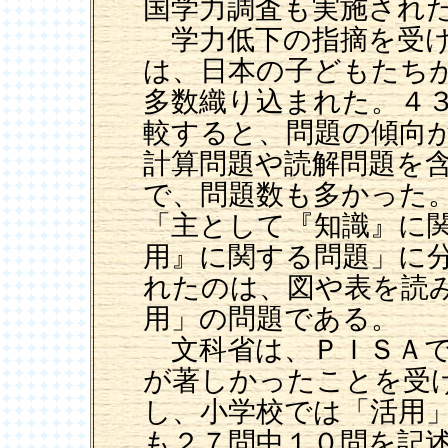
国学力調査も実施され
学力低下の指摘を受け
は、日本の子どもたち
多数織り込まれた。４
較すると、問題の傾向
計算問題や読解問題を
で、問題数も多かった
「主として『知識』に
用』に関する問題」に
れたのは、図や表を読
用」の問題である。
文科省は、ＰＩＳＡで
が著しかったことを受
し、小学校では「活用
も２７問中１０問を記