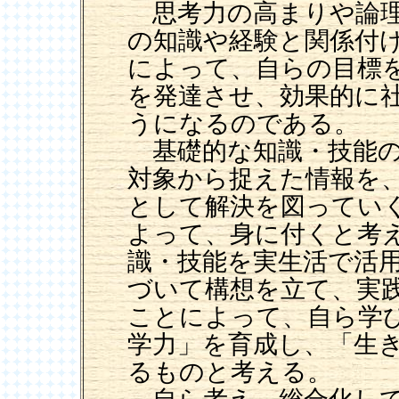
思考力の高まりや論理
の知識や経験と関係付
によって、自らの目標
を発達させ、効果的に
うになるのである。
基礎的な知識・技能の
対象から捉えた情報を
として解決を図ってい
よって、身に付くと考
識・技能を実生活で活
づいて構想を立て、実
ことによって、自ら学
学力」を育成し、「生
るものと考える。