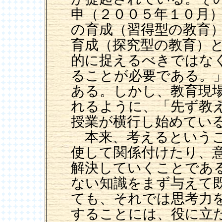
申（２００５年１０月
の育成（習得型の教育
育成（探究型の教育）
的に捉えるべきではな
ることが必要である。
ある。しかし、教育現
れるように、「先ず教
授業が横行し始めてい
本来、考えるというこ
使して関係付けたり、
解決していくことであ
ない知識をまず与えて
ても、それでは思考力
することには、役に立