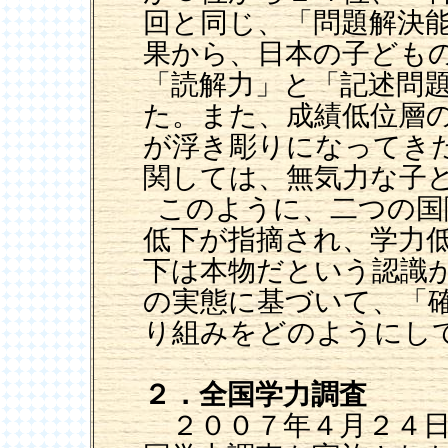
回と同じ、「問題解決
果から、日本の子ども
「読解力」と「記述問
た。また、成績低位層
が浮き彫りになってき
関しては、無気力な子
このように、二つの国
低下が指摘され、学力
下は本物だという認識
の実態に基づいて、「
り組みをどのようにし
２．全国学力調査
２００７年４月２４日