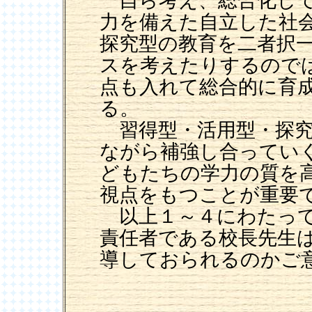
自ら考え、総合化して
力を備えた自立した社
探究型の教育を二者択
スを考えたりするので
点も入れて総合的に育
る。
習得型・活用型・探究
ながら補強し合ってい
どもたちの学力の質を
視点をもつことが重要
以上１～４にわたって
責任者である校長先生
導しておられるのかご