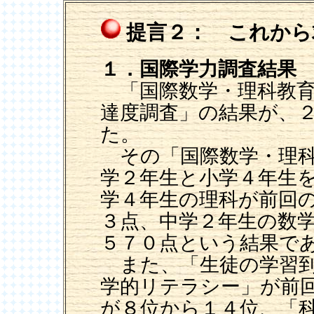
提言２： これから
１．国際学力調査結果
「国際数学・理科教育
達度調査」の結果が、
た。
その「国際数学・理科
学２年生と小学４年生
学４年生の理科が前回
３点、中学２年生の数
５７０点という結果で
また、「生徒の学習到
学的リテラシー」が前
が８位から１４位、「