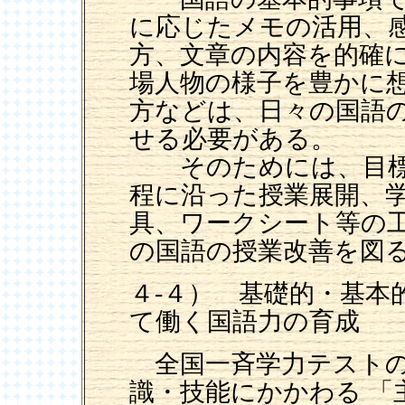
に応じたメモの活用、
方、文章の内容を的確
場人物の様子を豊かに
方などは、日々の国語
せる必要がある。
そのためには、目標
程に沿った授業展開、
具、ワークシート等の
の国語の授業改善を図
４-４） 基礎的・基本
て働く国語力の育成
全国一斉学力テストの
識・技能にかかわる 「