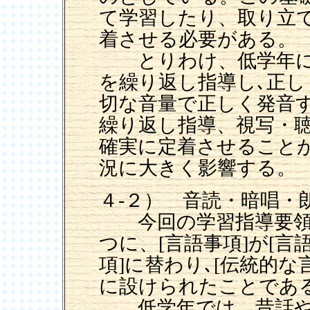
て学習したり、取り立
着させる必要がある。
とりわけ、低学年に
を繰り返し指導し､正
切な音量で正しく発音
繰り返し指導、視写・
確実に定着させること
況に大きく影響する。
４-２） 音読・暗唱・
今回の学習指導要領
つに、[言語事項]が[
項]に替わり､[伝統的
に設けられたことであ
低学年では、昔話や