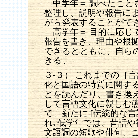
中学年＝ 調べたこと
整理し、説明や報告に
がら発表することがで
高学年＝ 目的に応じ
報告を書き、理由や根
できるとともに、自ら
きる。
３-３） これまでの［
化と国語の特質に関す
どを読んだり、書き換
して言語文化に親しむ
て、新たに [伝統的な
れ､低学年では、昔話
文語調の短歌や俳句、