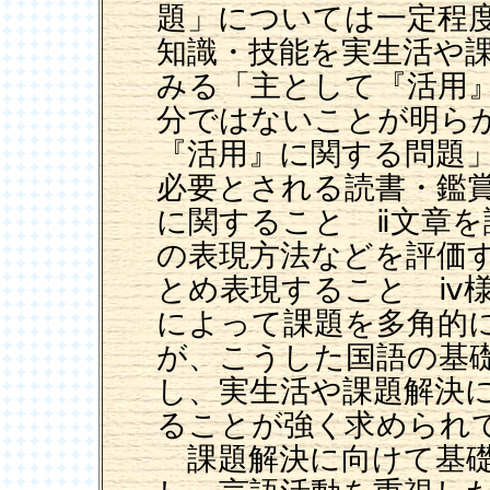
題」については一定程
知識・技能を実生活や
みる「主として『活用
分ではないことが明ら
『活用』に関する問題」
必要とされる読書・鑑
に関すること ⅱ文章
の表現方法などを評価
とめ表現すること ⅳ
によって課題を多角的
が、こうした国語の基
し、実生活や課題解決
ることが強く求められ
課題解決に向けて基礎