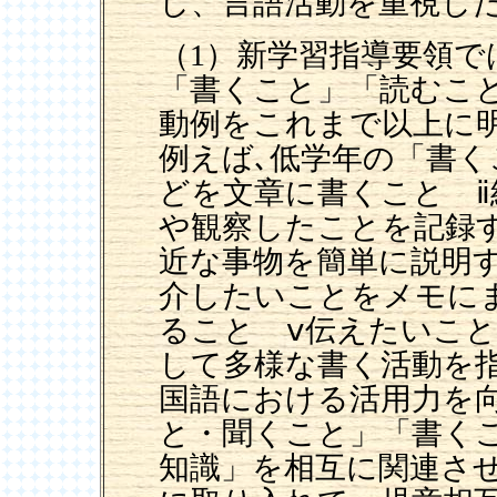
し、言語活動を重視し
（1）新学習指導要領
「書くこと」「読むこ
動例をこれまで以上に
例えば､低学年の「書く
どを文章に書くこと 
や観察したことを記録
近な事物を簡単に説明
介したいことをメモに
ること ⅴ伝えたいこ
して多様な書く活動を
国語における活用力を
と・聞くこと」「書く
知識」を相互に関連さ