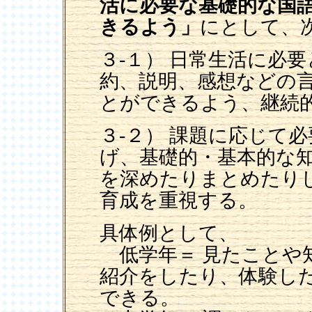
活に必要な基礎的な国
きるよう」
にとして、
３-１） 日常生活に必
約、説明、感想などの
とができるよう、継続
３-２） 課題に応じて
げ、基礎的・基本的な
を深めたりまとめたり
育成を重視する。
具体例として、
低学年＝ 見たことや
紹介をしたり、体験し
できる。