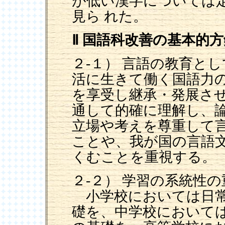
が低い漢字については
見ら れた。
Ⅱ 国語科改善の基本的方
２-１） 言語の教育と
活に生きて働く国語力
を享受し継承・発展させ
通して的確に理解し、
立場や考えを尊重して
ことや、我が国の言語
くむことを重視する。
２-２） 学習の系統性の
小学校においては日常
礎を、中学校において