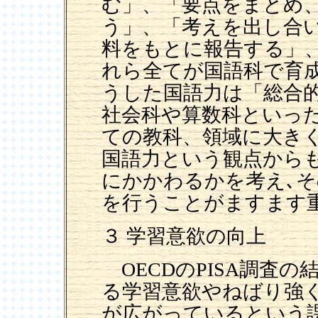
む」、「要点をまとめ
う」、「考えを出し合
料をもとに報告する」
れら全てが国語科で育
うした国語力は「総合
社会科や算数科といっ
ての教科、領域に大き
国語力という観点から
にかかわるかを考え､
を行うことがますます
３ 学習意欲の向上
OECDのPISA調査
る学習意欲やねばり強
が広がっているという