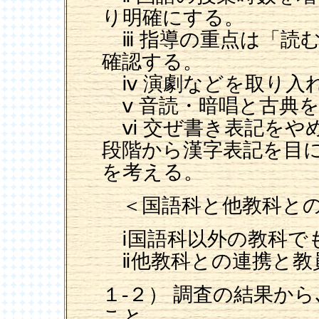
り明確にする。
ⅲ 指導の重点は「読
確認する。
ⅳ 演劇などを取り入
ⅴ 音読・暗唱と古典
ⅵ 交ぜ書き表記をや
段階から漢字表記を目
を考える。
＜国語科と他教科との
ⅰ国語科以外の教科で
ⅱ他教科との連携と教
１-２） 調査の結果か
こと