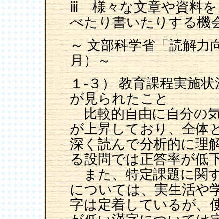
ⅲ 様々な文章や資料
べたり書いたりする機
～ 文部科学省「読解力向
月）～
１-３） 教育課程実施
が見られたこと
比較的自由に自分の気
が上昇しており、全体
深く読んで分析的に理
る設問では正答率が低下
また、特定課題に関す
については、実生活や
字は定着しているが、