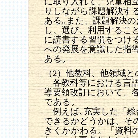
に取り入れて、児童相
りしながら課題解決す
ある｡また、課題解決
し、選び、利用するこ
に読書する習慣をつけ
への発展を意識した指
ある。
（2）他教科、他領域
各教科等における言語
導要領改訂において、
である。
例えば､充実した「総
できるかどうかは、そ
きくかかわる。「資料