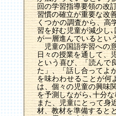
回の学習指導要領の改
習慣の確立が重要な改
くつかの調査から、高
習を好む児童が減少し､
が一層進んでいるとい
児童の国語学習への意
日々の授業を通して、
という喜び、「読んで
た」、「話し合ってよ
を味わわせることが何
は、個々の児童の興味
を予測しながら､十分
また、児童にとって身
材、教材を準備すると