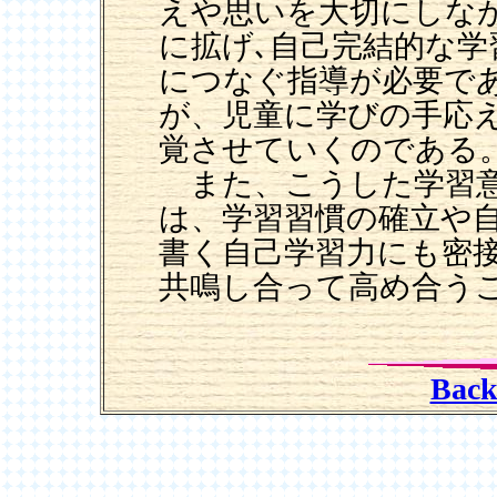
えや思いを大切にしな
に拡げ､自己完結的な学
につなぐ指導が必要で
が、児童に学びの手応
覚させていくのである
また、こうした学習意
は、学習習慣の確立や
書く自己学習力にも密
共鳴し合って高め合う
Back