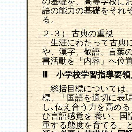
の基礎を、高等学校に
語の能力の基礎をそれ
る。
２-３） 古典の重視
生涯にわたって古典に
や、漢字、敬語、言葉
書活動を「内容」へ位
Ⅲ 小学校学習指導要領
総括目標については、
標、「国語を適切に表
し､伝え合う力を高め
び言語感覚を 養い、国
重する態度を育てる」