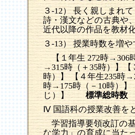
３-12） 長く親しま
詩・漢文などの古典や
近代以降の作品を教材
３-13） 授業時数を増
【１年生
272時→30
→315時（＋35時）】【３
時）】 【４年生235時→
時→175時（－10時）】
じ）】
標準総時数
Ⅳ 国語科の授業改善を
学習指導要領改訂の基
な学力」の育成に当たっ