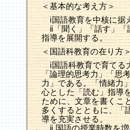
＜基本的な考え方＞
ⅰ国語教育を中核に据
ⅱ「聞く」「話す」「
指導を展開する。
＜国語科教育の在り方
ⅰ国語科教育で育てる
「論理的思考力」「思
力」である。「情緒力
心とした「読む」指導
ために、文章を書くこ
多くするとともに、「
導を充実させる。
ⅱ 国語の授業時数を