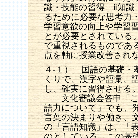
識・技能の習得 ⅱ知識
るために必要な思考力
学習意欲の向上や学習
とが必要とされている
で重視されるものであ
点を軸に授業改善され
４-１） 国語の基礎・
くりで、漢字や語彙、
し、確実に習得させる
文化審議会答申「こ
語力について」でも、
言葉の決まりや働き、
の「言語知識」は、「
のとしている。この基