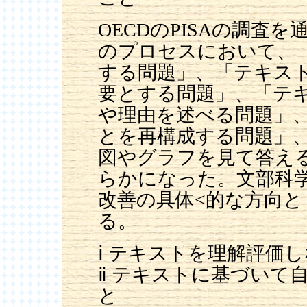
OECDのPISAの調査
のプロセスにおいて、
する問題」、「テキス
要とする問題」、「テ
や理由を述べる問題」
とを再構成する問題」
図やグラフを見て答え
らかになった。文部科
改善の具体<的な方向
る。
ⅰ テキストを理解評価
ⅱ テキストに基づいて
と