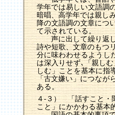
学年では易しい文語調
暗唱、高学年では親し
降の文語調の文章につ
て示されている。
声に出して繰り返し読
詩や短歌、文章のもつ
分に味わわせるようし
は深入りせず､「親し
しむ」ことを基本に指
「古文嫌い」につなが
ある。
４-３） 「話すこと・
こと」にかかわる基本
国語の基本的事項で