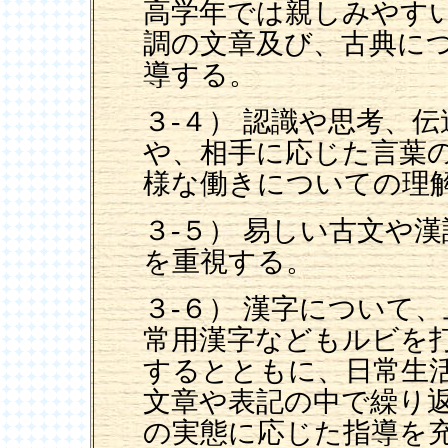
高学年では親しみやす
調の文章及び、古典に
導する。
３-４） 認識や思考、
や、相手に応じた言葉
様な働きについての理
３-５） 易しい古文や
を重視する。
３-６） 漢字について
常用漢字などもルビを
するとともに、日常生
文章や表記の中で繰り
の実態に応じた指導を