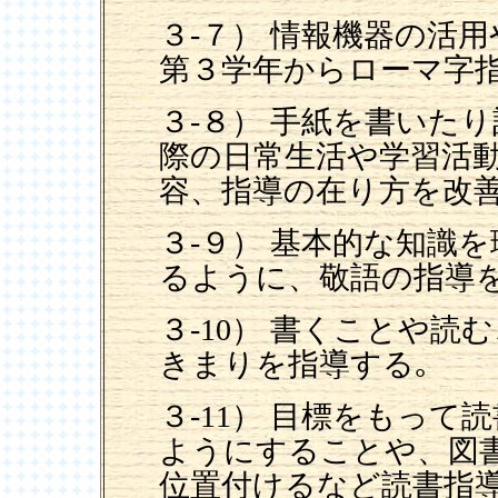
３-７） 情報機器の活
第３学年からローマ字
３-８） 手紙を書いた
際の日常生活や学習活
容、指導の在り方を改
３-９） 基本的な知識
るように、敬語の指導
３-10） 書くことや
きまりを指導する｡
３-11） 目標をもっ
ようにすることや、図
位置付けるなど読書指