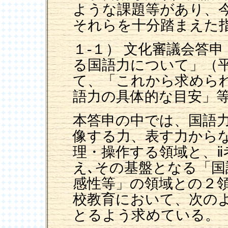
ような課題等があり、
それらを十分踏まえた
１-１） 文化審議会答
る国語力について」（
て、「これから求めら
語力の具体的な目安」
本答申の中では、国語力
像する力、表す力から
理・操作する領域と、
え､その基盤となる「
感性等」の領域との２
校教育において、次の
とるよう求めている。