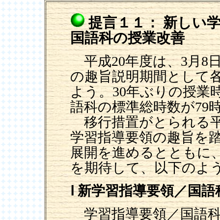
提言１１： 新しい
国語科の授業改善
平成20年度は、3月8
の趣旨説明期間として
よう。30年ぶりの授業
語科の標準総時数が79
移行措置がとられる平成
学習指導要領の趣旨を
展開を進めるとともに、
を期待して、以下のよ
Ⅰ 新学習指導要領／国
学習指導要領／国語科