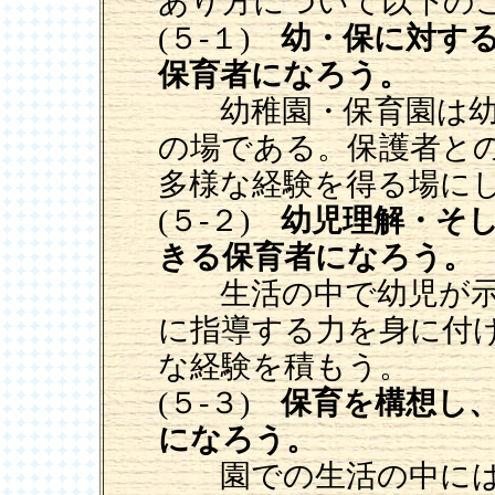
あり方について以下の
(５-１)
幼・保に対す
保育者になろう。
幼稚園・保育園は幼
の場である。保護者と
多様な経験を得る場に
(５-２)
幼児理解・そ
きる保育者になろう。
生活の中で幼児が示
に指導する力を身に付
な経験を積もう。
(５-３)
保育を構想し
になろう。
園での生活の中には