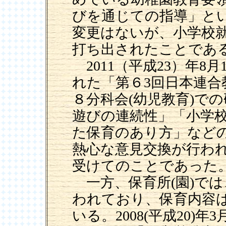
びを通じての指導」と
変更はないが、小学校
打ち出されたことであ
2011（平成23）年8
れた「第６3回日本連合
８分科会(幼児教育)で
遊びの連続性」「小学
た保育のあり方」など
熱心な意見交換が行わ
受けてのことであった
一方、保育所(園)で
われており、保育内容
いる。2008(平成20