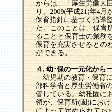
からは、「厚生労働大
り、2009(平成21)年
保育指針に基づく指導
た。このことは、保育所
ることと保育士の業務
保育を充実させるとの
ができる。
４. 幼･保の一元化から
幼児期の教育・保育に
部科学省と厚生労働省
管している。幼稚園に
領が、保育所(園)にお
によって定められてお