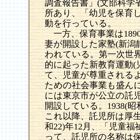
調査報告書」(文部科学省
所あり、「幼児を保育
動を行っている。
一方、保育事業は1890
妻が開設した家塾(新潟
われている。第一次世界大
的に起った新教育運動(
て、児童が尊重される
ための社会事業も盛んにな
には東京市が公立の託
開設している。1938(
これ以降、託児所は厚生
和22)年12月、「児
って、託児所の名称は