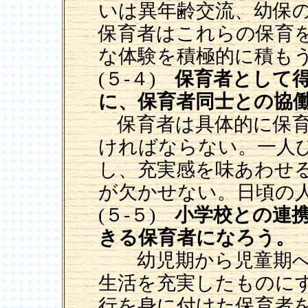
いは異年齢交流、幼保
保育者はこれらの保育
な体験を積極的に積も
(５-４)
保育者として
に、保育者同士との協
保育者は具体的に保育
ければならない。一人
し、充実感を味あわせ
が欠かせない。日頃の
(５-５)
小学校との連
きる保育者になろう。
幼児期から児童期へ
生活を充実したものに
行を身に付けた保育者