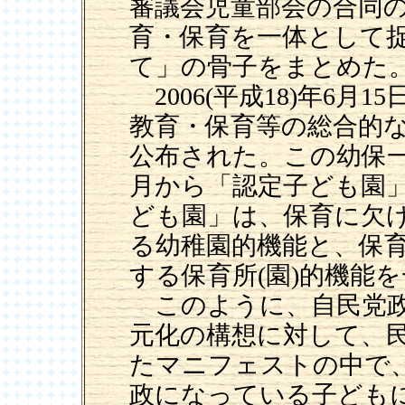
審議会児童部会の合同
育・保育を一体として
て」の骨子をまとめた
2006(平成18)年6
教育・保育等の総合的
公布された。この幼保一
月から「認定子ども園
ども園」は、保育に欠
る幼稚園的機能と、保
する保育所(園)的機能
このように、自民党政
元化の構想に対して、民主
たマニフェストの中で
政になっている子ども