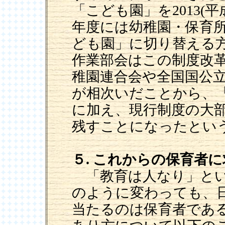
「こども園」を2013(平成
年度には幼稚園・保育所
ども園」に切り替える
作業部会はこの制度改
稚園連合会や全国国公
が相次いだことから、
に加え、現行制度の大
残すことになったとい
５. これからの保育者
「教育は人なり」とい
のように変わっても、
当たるのは保育者であ