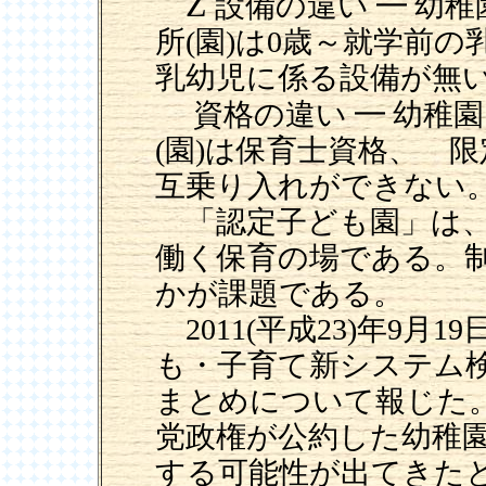
Ž
設備の違い ━ 幼
所(園)は0歳～就学前の
乳幼児に係る設備が無
資格の違い ━ 幼稚
(園)は保育士資格、 
互乗り入れができない
「認定子ども園」は、
働く保育の場である。
かが課題である。
2011(平成23)年9月
も・子育て新システム
まとめについて報じた
党政権が公約した幼稚園
する可能性が出てきた