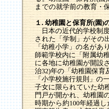
までの就学前の教育・
１. 幼稚園と保育所(園
日本の近代的学校制度は1
された「学制」がその
「幼稚小学」の名があり、
師範学校内に「附属幼
に各地に幼稚園が開設さ
治32)年の「幼稚園保育及
「小学校施行規則」の
子女に限られていた幼
門戸が開かれ、幼稚園
時期から約100年経過した