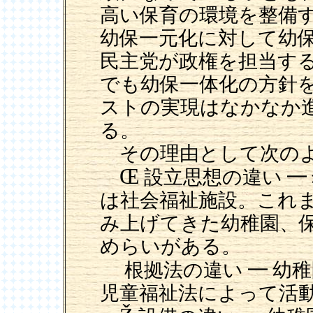
高い保育の環境を整備
幼保一元化に対して幼
民主党が政権を担当す
でも幼保一体化の方針
ストの実現はなかなか
る。
その理由として次のよ
Œ
設立思想の違い ━
は社会福祉施設。これ
み上げてきた幼稚園、
めらいがある。
根拠法の違い ━ 幼
児童福祉法によって活