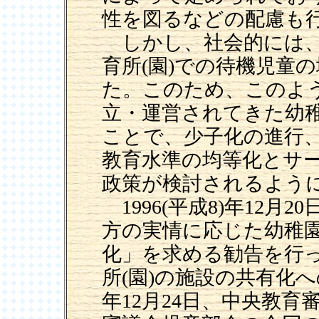
性を図るなどの配慮も
しかし、社会的には、
育所(園)での待機児童
た。このため、このよ
立・運営されてきた幼稚
ことで、少子化の進行
教育水準の均等化とサ
政策が検討されるよう
1996(平成8)年12月
方の実情に応じた幼稚園
化」を求める勧告を行
所(園)の施設の共有化への
年12月24日、中央教