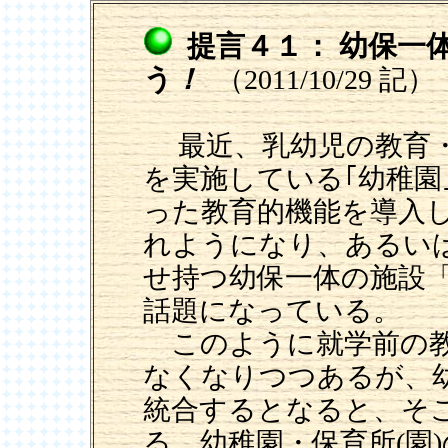
提言４１： 幼保一
う
！
（2011/10/29 記）
最近、乳幼児の教育・
を実施している｢幼稚園
った教育的機能を導入
れようになり、あるい
せ持つ幼保一体の施設
話題になっている。
このように就学前の教
なくなりつつあるが、
統合するとなると、そ
る。幼稚園・保育所(園