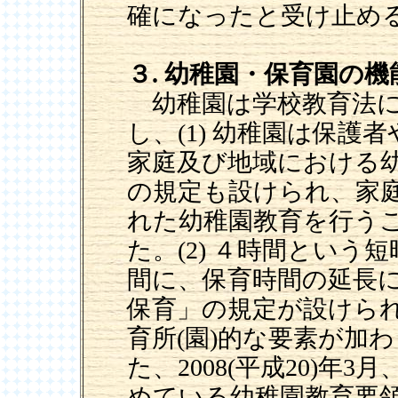
確になったと受け止め
３. 幼稚園・保育園の
幼稚園は学校教育法に
し、(1) 幼稚園は保
家庭及び地域における
の規定も設けられ、家
れた幼稚園教育を行う
た。(2) ４時間とい
間に、保育時間の延長
保育」の規定が設けら
育所(園)的な要素が加
た、2008(平成20)
めている幼稚園教育要