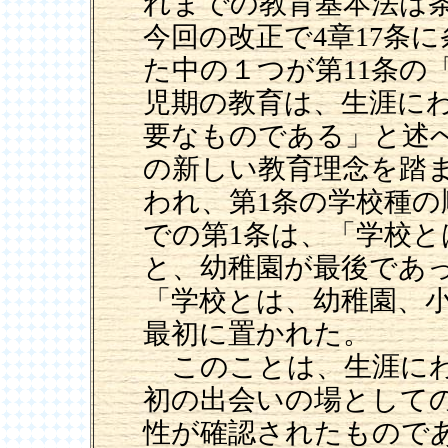
れまでの教育基本法は条
今回の改正で4章17条
た中の１つが第11条の
児期の教育は、生涯に
要なものである」と述
の新しい教育理念を踏
われ、第1条の学校種
での第1条は、「学校と
と、幼稚園が最後であ
「学校とは、幼稚園、
最初に置かれた。
このことは、生涯にわ
初の出会いの場として
性が確認されたもので