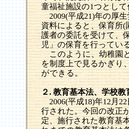
童福祉施設の1つとし
2009(平成21)年の
資料によると、保育所(園
護者の委託を受けて、
児」の保育を行ってい
このように、幼稚園と
を制度上で見るかぎり
ができる。
２. 教育基本法、学校
2006(平成18)年12
行された。今回の改正が19
定、施行された教育基