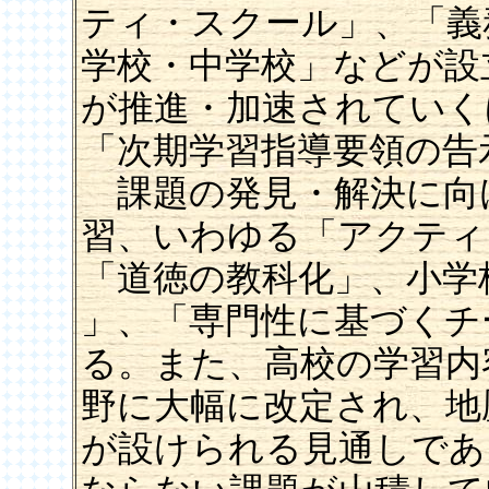
ティ・スクール」、「義
学校・中学校」などが設
が推進・加速されていく
「次期学習指導要領の告
課題の発見・解決に向
習、いわゆる「アクティ
「道徳の教科化」、小学
」、「専門性に基づくチ
る。また、高校の学習内
野に大幅に改定され、地
が設けられる見通しであ