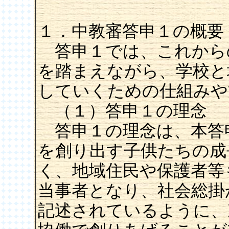
１．中教審答申１の概
答申１では、これから
を踏まえながら、学校と
していくための仕組みや
（１）答申１の理念
答申１の理念は、本答申
を創り出す子供たちの成
く、地域住民や保護者等
当事者となり、社会総掛
記述されているように、