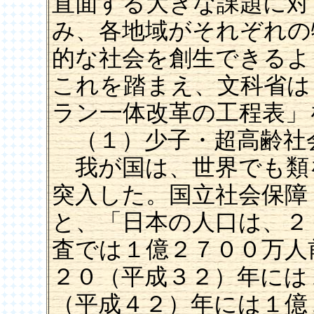
直面する大きな課題に対
み、各地域がそれぞれの
的な社会を創生できるよ
これを踏まえ、文科省は
ラン一体改革の工程表」
（１）少子・超高齢
我が国は、世界でも類
突入した。国立社会保障
と、「日本の人口は、２
査では１億２７００万人
２０（平成３２）年には
（平成４２）年には１億