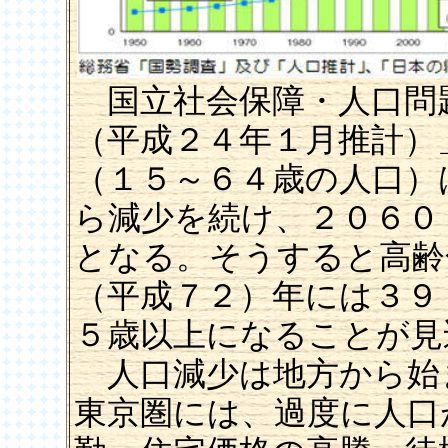
国立社会保障・人口問
（平成２４年１月推計）
（１５～６４歳の人口）
ら減少を続け、２０６０
となる。そうすると高齢
（平成７２）年には３９
５歳以上になることが見
人口減少は地方から始
東京圏には、過度に人口