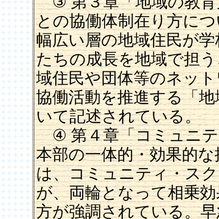
③ 第３章「地域の教育
との協働体制在り方につ
幅広い層の地域住民が学
たちの成長を地域で担う
域住民や団体等のネット
協働活動を推進する「地
いて記述されている。
④ 第４章「コミュニテ
本部の一体的・効果的な
は、コミュニティ・スク
が、両輪となって相乗効
方が強調されている。早